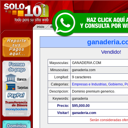
ganaderia.c
Vendido!
Mayusculas:
GANADERIA.COM
Minusculas:
ganaderia.com
Longitud:
9 caracteres
Categorias:
Empresas e Industrias
,
Gobierno
,
Po
Descripcion:
Dominio premium generico.
Keywords:
ganaderia
Precio:
$95,000.00
Visitar!
ganaderia.com
Serán consideradas ofer