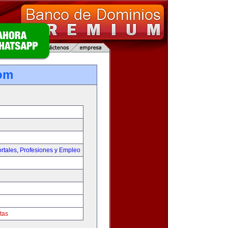
om
rtales
,
Profesiones y Empleo
tas