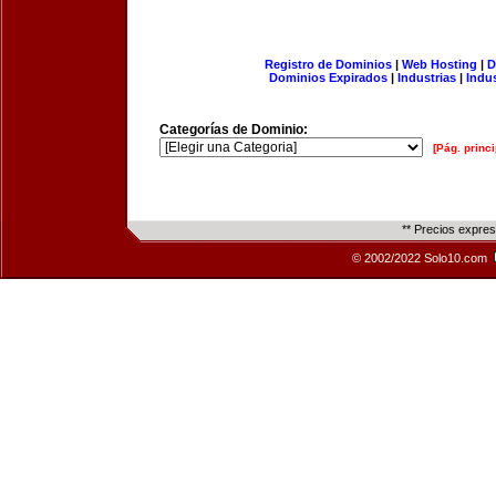
Registro de Dominios
|
Web Hosting
|
D
Dominios Expirados
|
Industrias
|
Indu
Categorías de Dominio:
[Pág. princi
** Precios expre
© 2002/2022 Solo10.com