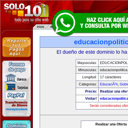
educacionpoliti
El dueño de este dominio lo ha
Mayusculas:
EDUCACIONPOLI
Minusculas:
educacionpolitic
Longitud:
17 caracteres
Categorias:
EducaciÃ³n
,
Gobi
Precio:
Realizar una ofer
Visitar!
educacionpolitic
Serán consideradas ofer
Realizar una Oferta