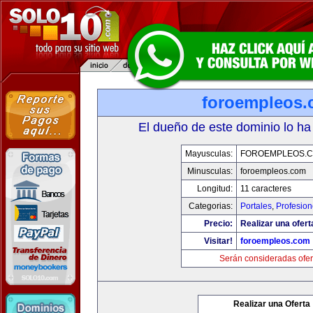
foroempleos
El dueño de este dominio lo ha
Mayusculas:
FOROEMPLEOS.
Minusculas:
foroempleos.com
Longitud:
11 caracteres
Categorias:
Portales
,
Profesio
Precio:
Realizar una ofert
Visitar!
foroempleos.com
Serán consideradas ofer
Realizar una Oferta