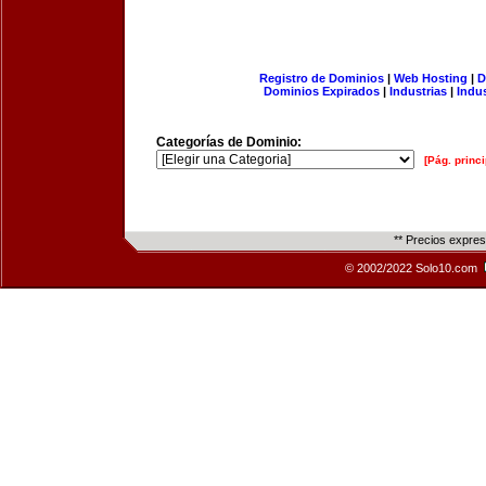
Registro de Dominios
|
Web Hosting
|
D
Dominios Expirados
|
Industrias
|
Indu
Categorías de Dominio:
[Pág. princi
** Precios expre
© 2002/2022 Solo10.com