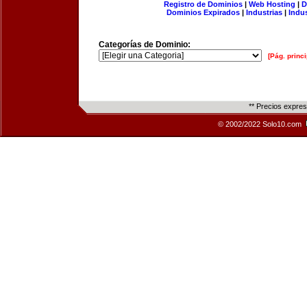
Registro de Dominios
|
Web Hosting
|
D
Dominios Expirados
|
Industrias
|
Indu
Categorías de Dominio:
[Pág. princi
** Precios expre
© 2002/2022 Solo10.com