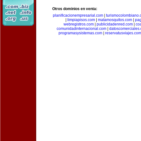
Otros dominios en venta:
planificacionempresarial.com
|
turismocolombiano
|
limpiapisos.com
|
matamosquitos.com
|
pag
webregistros.com
|
publicidadenred.com
|
co
comunidadinternacional.com
|
datoscomerciales
programasysistemas.com
|
reservatusviajes.co