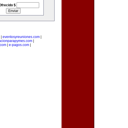
Ofrecido $
|
eventosyreuniones.com
|
acionparapymes.com
|
.com
|
e-pagos.com
|