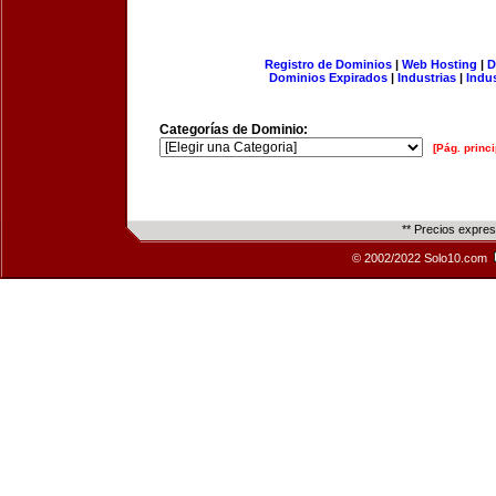
Registro de Dominios
|
Web Hosting
|
D
Dominios Expirados
|
Industrias
|
Indu
Categorías de Dominio:
[Pág. princi
** Precios expre
© 2002/2022 Solo10.com