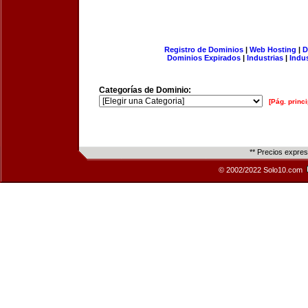
Registro de Dominios
|
Web Hosting
|
D
Dominios Expirados
|
Industrias
|
Indu
Categorías de Dominio:
[Pág. princi
** Precios expre
© 2002/2022 Solo10.com