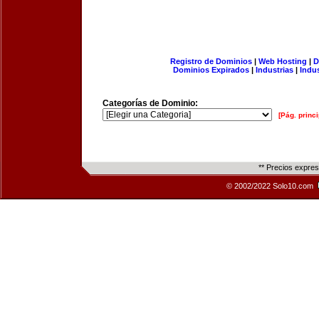
Registro de Dominios
|
Web Hosting
|
D
Dominios Expirados
|
Industrias
|
Indu
Categorías de Dominio:
[Pág. princi
** Precios expre
© 2002/2022 Solo10.com