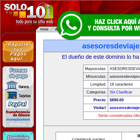
asesoresdeviaj
El dueño de este dominio lo ha
Mayusculas:
ASESORESDEVI
Minusculas:
asesoresdeviaje
Longitud:
16 caracteres
Categorias:
Sin Clasificar
Precio:
$890.00
Visitar!
asesoresdeviaj
Serán consideradas ofer
R