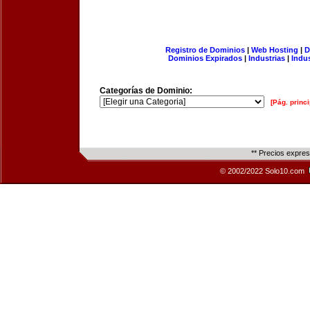
Registro de Dominios
|
Web Hosting
|
D
Dominios Expirados
|
Industrias
|
Indu
Categorías de Dominio:
[Pág. princi
** Precios expre
© 2002/2022 Solo10.com