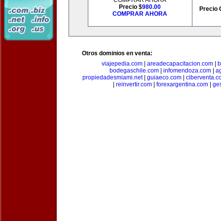
COMPRAR AHORA
Precio $
980.00
Precio 
COMPRAR AHORA
Otros dominios en venta:
viajepedia.com
|
areadecapacitacion.com
|
b
bodegaschile.com
|
infomendoza.com
|
a
propiedadesmiami.net
|
guiaeco.com
|
ciberventa.c
|
reinvertir.com
|
forexargentina.com
|
ge