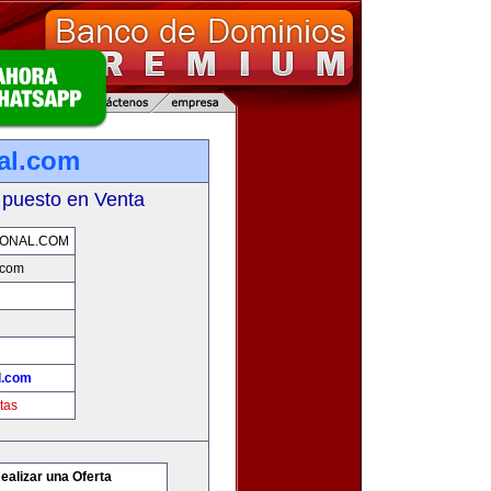
nal.com
 puesto en Venta
IONAL.COM
.com
l.com
tas
ealizar una Oferta