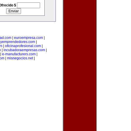
Ofrecido $
ad.com
|
euroempresa.com
|
syemprendedores.com
|
om
|
oficinaprofesional.com
|
m
|
incubadoraempresas.com
|
|
e-manufacturers.com
|
com
|
misnegocios.net
|