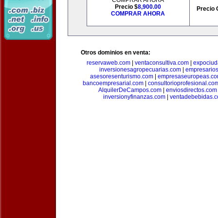
COMPRAR AHORA
Precio $
8,900.00
Precio 
COMPRAR AHORA
Otros dominios en venta:
reservaweb.com
|
ventaconsultiva.com
|
expociud
inversionesagropecuarias.com
|
empresario
asesoresenturismo.com
|
empresaseuropeas.c
bancoempresarial.com
|
consultorioprofesional.co
AlquilerDeCampos.com
|
enviosdirectos.com
inversionyfinanzas.com
|
ventadebebidas.