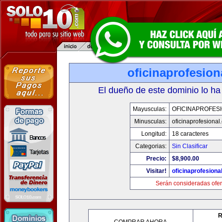
oficinaprofesio
El dueño de este dominio lo ha
Mayusculas:
OFICINAPROFES
Minusculas:
oficinaprofesional
Longitud:
18 caracteres
Categorias:
Sin Clasificar
Precio:
$8,900.00
Visitar!
oficinaprofesiona
Serán consideradas ofer
R