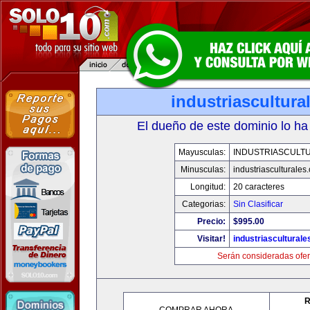
industriascultur
El dueño de este dominio lo ha
Mayusculas:
INDUSTRIASCULT
Minusculas:
industriasculturales
Longitud:
20 caracteres
Categorias:
Sin Clasificar
Precio:
$995.00
Visitar!
industriascultural
Serán consideradas ofer
R