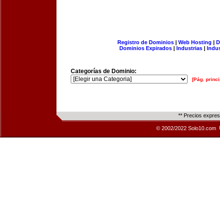
Registro de Dominios
|
Web Hosting
|
D
Dominios Expirados
|
Industrias
|
Indu
Categorías de Dominio:
[Pág. princi
** Precios expre
© 2002/2022 Solo10.com