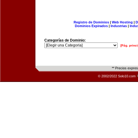
Registro de Dominios
|
Web Hosting
|
D
Dominios Expirados
|
Industrias
|
Indu
Categorías de Dominio:
[Pág. princi
** Precios expre
© 2002/2022 Solo10.com