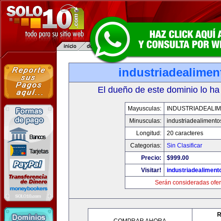
industriadealime
El dueño de este dominio lo ha
Mayusculas:
INDUSTRIADEALI
Minusculas:
industriadealiment
Longitud:
20 caracteres
Categorias:
Sin Clasificar
Precio:
$999.00
Visitar!
industriadealimen
Serán consideradas ofer
R