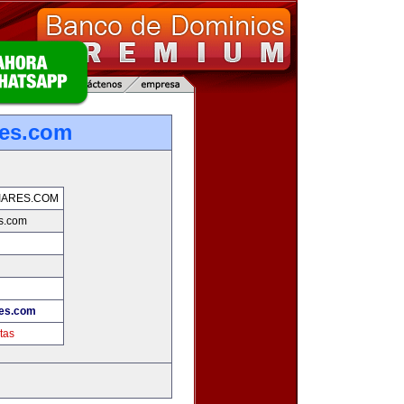
res.com
IARES.COM
s.com
res.com
tas