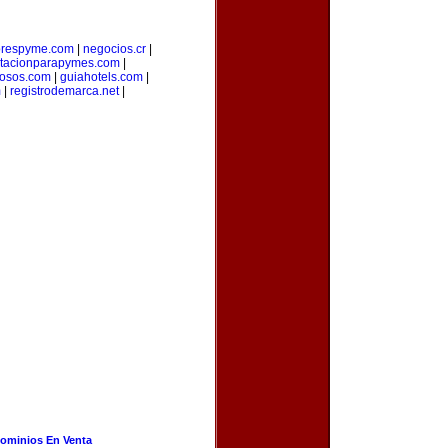
orespyme.com
|
negocios.cr
|
itacionparapymes.com
|
osos.com
|
guiahotels.com
|
m
|
registrodemarca.net
|
ominios En Venta