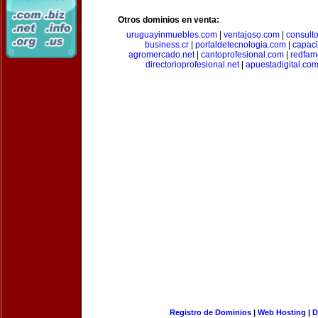
Otros dominios en venta:
uruguayinmuebles.com
|
ventajoso.com
|
consult
business.cr
|
portaldetecnologia.com
|
capac
agromercado.net
|
cantoprofesional.com
|
redfam
directorioprofesional.net
|
apuestadigital.co
Registro de Dominios
|
Web Hosting
|
D