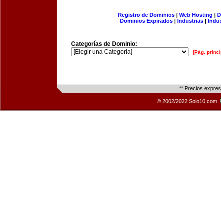
Registro de Dominios
|
Web Hosting
|
D
Dominios Expirados
|
Industrias
|
Indu
Categorías de Dominio:
[Pág. princi
** Precios expre
© 2002/2022 Solo10.com